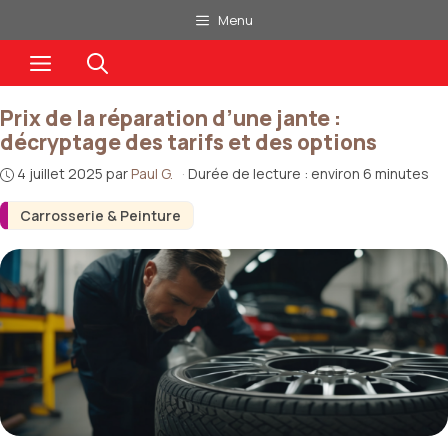
Aller
Menu
au
Menu
contenu
Prix de la réparation d’une jante :
décryptage des tarifs et des options
4 juillet 2025
par
Paul G.
·
Durée de lecture : environ 6 minutes
Carrosserie & Peinture