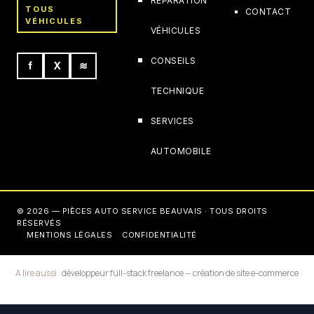
RÉPARATION
TOUS
CONTACT
VÉHICULES
VÉHICULES
CONSEILS
f
X
≋
TECHNIQUE
SERVICES
AUTOMOBILE
© 2026 — PIÈCES AUTO SERVICE BEAUVAIS · TOUS DROITS
RÉSERVÉS
MENTIONS LÉGALES
CONFIDENTIALITÉ
A lire aussi :
développeur full-stack freelance
—
création de site e-commerce