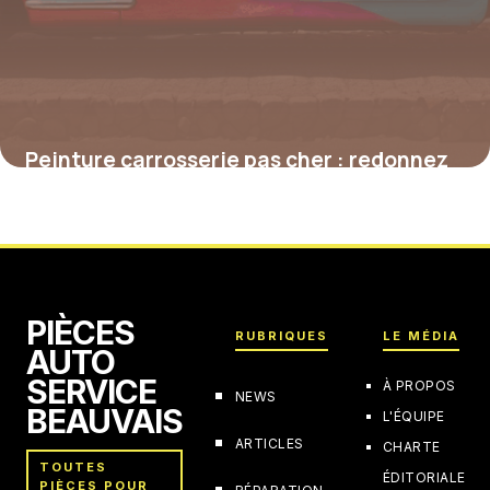
Peinture carrosserie pas cher : redonnez
vie à votre voiture sans exploser votre
budget
4 juillet 2025
PIÈCES
RUBRIQUES
LE MÉDIA
AUTO
SERVICE
À PROPOS
NEWS
BEAUVAIS
L'ÉQUIPE
ARTICLES
CHARTE
TOUTES
ÉDITORIALE
PIÈCES POUR