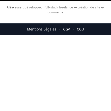
A lire aussi :
développeur full-stack freelance
—
création de site e-
commerce
Mentions Légales
·
CGV
·
CGU