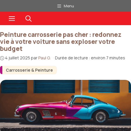
Aller
Menu
au
Menu
contenu
Peinture carrosserie pas cher : redonnez
vie à votre voiture sans exploser votre
budget
4 juillet 2025
par
Paul G.
·
Durée de lecture : environ 7 minutes
Carrosserie & Peinture