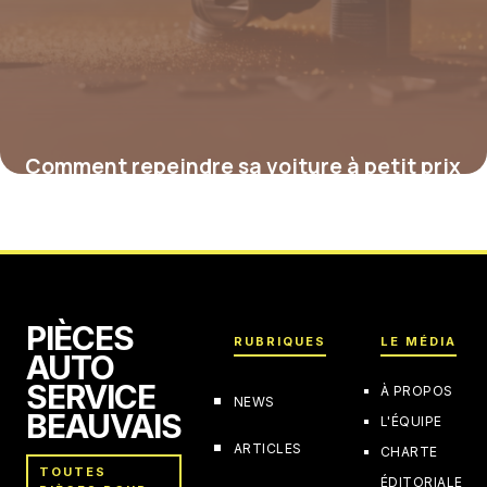
Comment repeindre sa voiture à petit prix
: astuces et solutions fiables
4 juillet 2025
PIÈCES
RUBRIQUES
LE MÉDIA
AUTO
SERVICE
À PROPOS
NEWS
BEAUVAIS
L'ÉQUIPE
ARTICLES
CHARTE
TOUTES
ÉDITORIALE