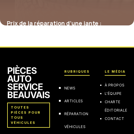
Prix de la réparation d’une jante :
décryptage des tarifs et des options
4 juillet 2025
PIÈCES
RUBRIQUES
LE MÉDIA
AUTO
SERVICE
À PROPOS
NEWS
BEAUVAIS
L'ÉQUIPE
ARTICLES
CHARTE
TOUTES
ÉDITORIALE
PIÈCES POUR
RÉPARATION
TOUS
CONTACT
VÉHICULES
VÉHICULES