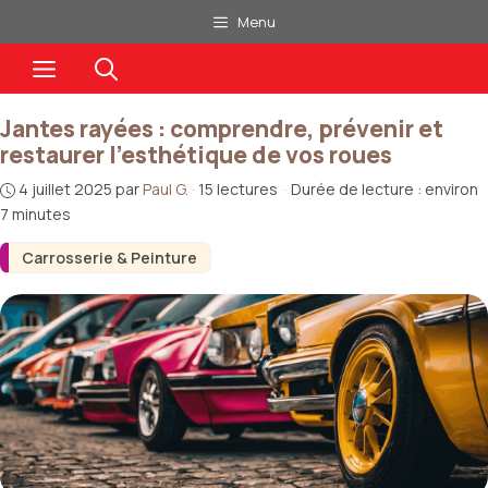
Aller
Menu
au
Menu
contenu
Jantes rayées : comprendre, prévenir et
restaurer l’esthétique de vos roues
4 juillet 2025
par
Paul G.
·
15 lectures
·
Durée de lecture : environ
7 minutes
Carrosserie & Peinture