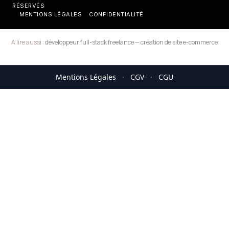
RÉSERVÉS
MENTIONS LÉGALES
CONFIDENTIALITÉ
A lire aussi :
développeur full-stack freelance
—
création de site e-commerce
Mentions Légales
·
CGV
·
CGU