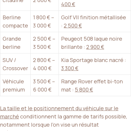
400 €
Berline
1 800 € –
Golf VII finition métallisée
compacte
3 000 €
:
2 500 €
Grande
2 500 € –
Peugeot 508 laque noire
berline
3 500 €
brillante :
2 900 €
SUV /
2 800 € –
Kia Sportage blanc nacré :
Crossover
4 000 €
3 300 €
Véhicule
3 500 € –
Range Rover effet bi-ton
premium
6 000 €
mat :
5 800 €
La taille et le positionnement du véhicule sur le
marché
conditionnent la gamme de tarifs possible,
notamment lorsque l’on vise un résultat