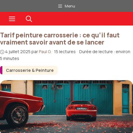
Aller
Menu
au
Menu
contenu
Tarif peinture carrosserie : ce qu’il faut
vraiment savoir avant de se lancer
4 juillet 2025
par
Paul G.
·
15 lectures
·
Durée de lecture : environ
5 minutes
Carrosserie & Peinture