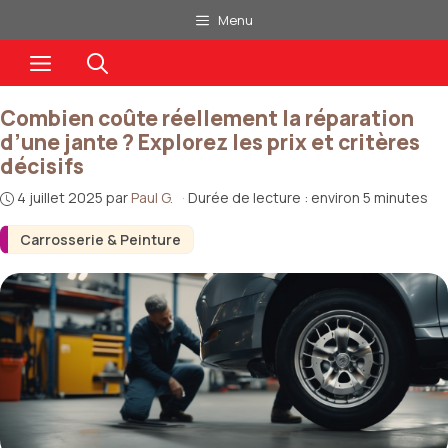
Aller
Menu
au
Menu
contenu
Combien coûte réellement la réparation
d’une jante ? Explorez les prix et critères
décisifs
4 juillet 2025
par
Paul G.
·
Durée de lecture : environ 5 minutes
Carrosserie & Peinture