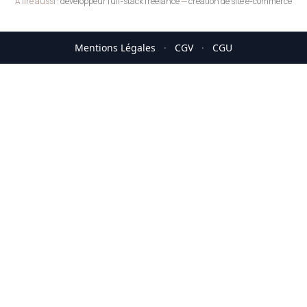
A lire aussi :
développeur full-stack freelance
—
création de site e-commerce
Mentions Légales
·
CGV
·
CGU