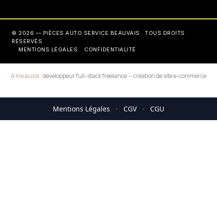
© 2026 — PIÈCES AUTO SERVICE BEAUVAIS · TOUS DROITS
RÉSERVÉS
MENTIONS LÉGALES
CONFIDENTIALITÉ
A lire aussi :
développeur full-stack freelance
—
création de site e-commerce
Mentions Légales
·
CGV
·
CGU