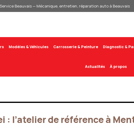
Service Beauvais — Mécanique, entretien, réparation auto à Beauvais
rs
Modèles & Véhicules
Carrosserie & Peinture
Diagnostic & P
Actualités
À propos
 : l’atelier de référence à Men