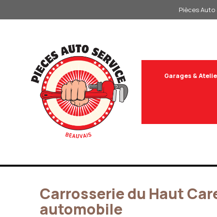
Aller
Pièces Auto 
au
contenu
Garages & Atelie
Carrosserie du Haut Carei
automobile