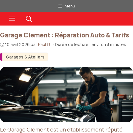
Aller
Menu
au
Menu
contenu
Garage Clement : Réparation Auto & Tarifs
10 avril 2026
par
Paul G.
·
Durée de lecture : environ 3 minutes
Garages & Ateliers
Le Garage Clement est un établissement réputé