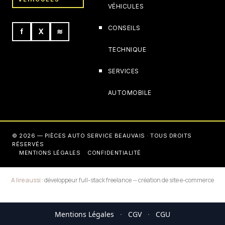
VÉHICULES
CONSEILS
f
X
≋
TECHNIQUE
SERVICES
AUTOMOBILE
© 2026 — PIÈCES AUTO SERVICE BEAUVAIS · TOUS DROITS
RÉSERVÉS
MENTIONS LÉGALES
CONFIDENTIALITÉ
A lire aussi :
développeur full-stack freelance
—
création de site e-commerce
Mentions Légales
·
CGV
·
CGU