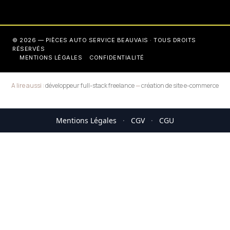
© 2026 — PIÈCES AUTO SERVICE BEAUVAIS · TOUS DROITS
RÉSERVÉS
MENTIONS LÉGALES
CONFIDENTIALITÉ
A lire aussi :
développeur full-stack freelance
—
création de site e-commerce
Mentions Légales
·
CGV
·
CGU