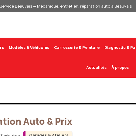
Service Beauvais — Mécanique, entretien, réparation auto à Beauvais
rs
Modèles & Véhicules
Carrosserie & Peinture
Diagnostic & P
Actualités
À propos
tion Auto & Prix
Garages & Ateliers
 3 minutes