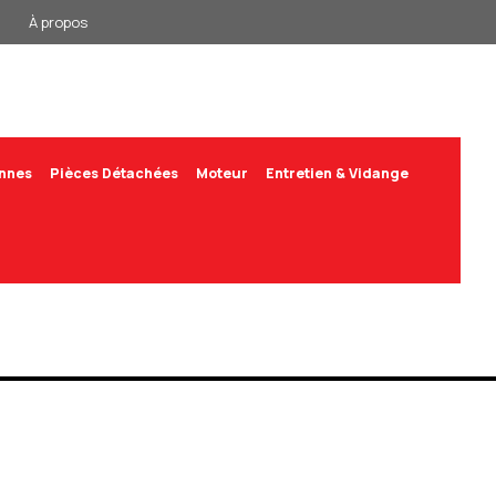
À propos
annes
Pièces Détachées
Moteur
Entretien & Vidange