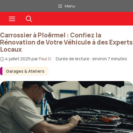
Aller
Menu
au
Menu
contenu
Carrossier à Ploërmel : Confiez la
Rénovation de Votre Véhicule à des Experts
Locaux
4 juillet 2025
par
Paul G.
·
Durée de lecture : environ 7 minutes
Garages & Ateliers