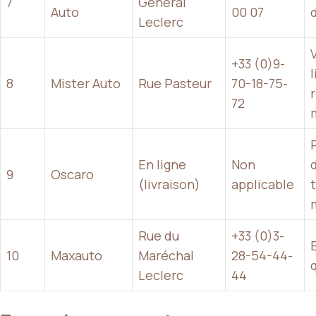
7
Général
Auto
00 07
Leclerc
+33 (0)9-
8
Mister Auto
Rue Pasteur
70-18-75-
r
72
En ligne
Non
9
Oscaro
(livraison)
applicable
Rue du
+33 (0)3-
10
Maxauto
Maréchal
28-54-44-
Leclerc
44