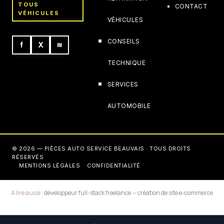
TOUS
CONTACT
VÉHICULES
VÉHICULES
CONSEILS
f
X
≋
TECHNIQUE
SERVICES
AUTOMOBILE
© 2026 — PIÈCES AUTO SERVICE BEAUVAIS · TOUS DROITS
RÉSERVÉS
MENTIONS LÉGALES
CONFIDENTIALITÉ
A lire aussi :
développeur full-stack freelance
—
création de site e-commerce