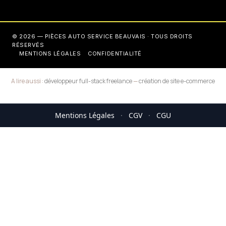
© 2026 — PIÈCES AUTO SERVICE BEAUVAIS · TOUS DROITS
RÉSERVÉS
MENTIONS LÉGALES
CONFIDENTIALITÉ
A lire aussi :
développeur full-stack freelance
—
création de site e-commerce
Mentions Légales
·
CGV
·
CGU