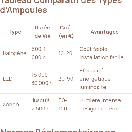
d’Ampoules
Durée
Coût
Type
Avantages
de Vie
(en €)
500-1
Coût faible,
Halogène
10-20
000 h
installation facile
Efficacité
15 000-
LED
20-50
énergétique,
30 000 h
luminosité
Jusqu’à
50-
Lumière intense,
Xénon
2 500 h
100
design moderne