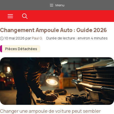
Aller
Menu
au
Menu
contenu
Changement Ampoule Auto : Guide 2026
10 mai 2026
par
Paul G.
·
Durée de lecture : environ 4 minutes
Pièces Détachées
Changer une ampoule de voiture peut sembler