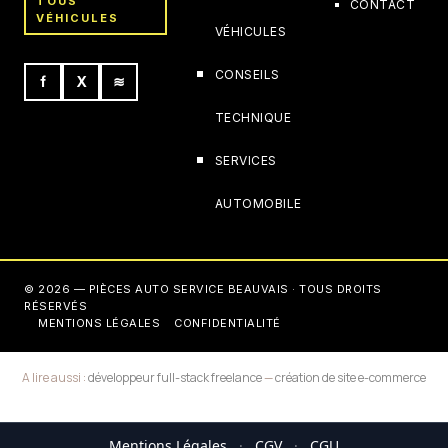
TOUS
CONTACT
VÉHICULES
VÉHICULES
CONSEILS
f
X
≋
TECHNIQUE
SERVICES
AUTOMOBILE
© 2026 — PIÈCES AUTO SERVICE BEAUVAIS · TOUS DROITS
RÉSERVÉS
MENTIONS LÉGALES
CONFIDENTIALITÉ
A lire aussi :
développeur full-stack freelance
—
création de site e-commerce
Mentions Légales
·
CGV
·
CGU