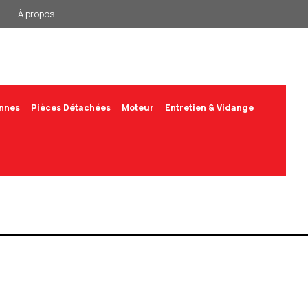
À propos
annes
Pièces Détachées
Moteur
Entretien & Vidange