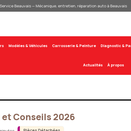
Service Beauvais — Mécanique, entretien, réparation auto à Beauvais
rs
Modèles & Véhicules
Carrosserie & Peinture
Diagnostic & P
Actualités
À propos
x et Conseils 2026
Pièces Détachées
 minutes