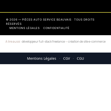
© 2026 — PIÈCES AUTO SERVICE BEAUVAIS · TOUS DROITS
RÉSERVÉS
MENTIONS LÉGALES
CONFIDENTIALITÉ
A lire aussi :
développeur full-stack freelance
—
création de site e-commerce
Mentions Légales
·
CGV
·
CGU