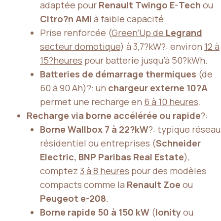
adaptée pour
Renault Twingo E-Tech
ou
Citro?n AMI
à faible capacité.
Prise renforcée (
Green’Up de
Legrand
secteur domotique
) à 3,7?kW?: environ
12 à
15?heures
pour batterie jusqu’à 50?kWh.
Batteries de démarrage thermiques
(de
60 à 90 Ah)?: un
chargeur externe 10?A
permet une recharge en
6 à 10 heures
.
Recharge via borne accélérée ou rapide
?:
Borne Wallbox 7 à 22?kW
?: typique réseau
résidentiel ou entreprises (
Schneider
Electric, BNP Paribas Real Estate
),
comptez
3 à 8 heures
pour des modèles
compacts comme la
Renault Zoe
ou
Peugeot e-208
.
Borne rapide 50 à 150 kW
(
Ionity
ou