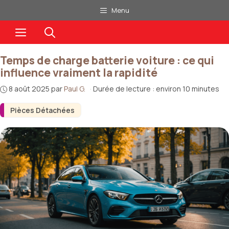
Aller
Menu
au
Menu
contenu
Temps de charge batterie voiture : ce qui
influence vraiment la rapidité
8 août 2025
par
Paul G.
·
Durée de lecture : environ 10 minutes
Pièces Détachées