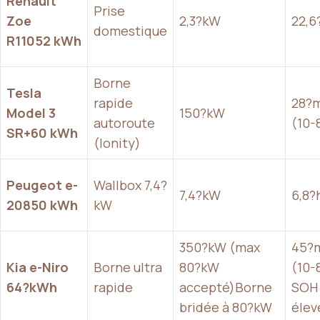
Renault
Prise
Zoe
2,3?kW
22,6
domestique
R11052 kWh
Borne
Tesla
rapide
28?
Model 3
150?kW
autoroute
(10-
SR+60 kWh
(Ionity)
Peugeot e-
Wallbox 7,4?
7,4?kW
6,8?
20850 kWh
kW
350?kW (max
45?
Kia e-Niro
Borne ultra
80?kW
(10-
64?kWh
rapide
accepté)Borne
SOH
bridée à 80?kW
élev