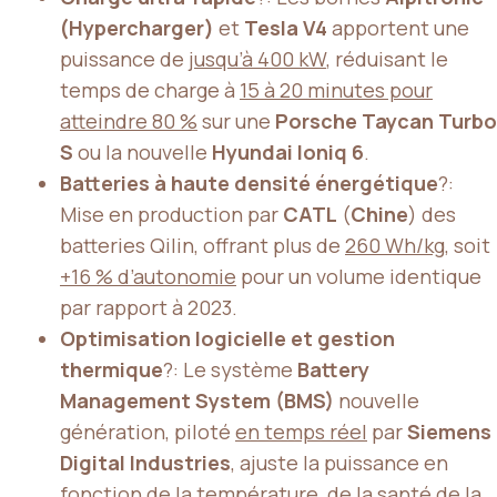
(Hypercharger)
et
Tesla V4
apportent une
puissance de
jusqu’à 400 kW
, réduisant le
temps de charge à
15 à 20 minutes pour
atteindre 80 %
sur une
Porsche Taycan Turbo
S
ou la nouvelle
Hyundai Ioniq 6
.
Batteries à haute densité énergétique
?:
Mise en production par
CATL
(
Chine
) des
batteries Qilin, offrant plus de
260 Wh/kg
, soit
+16 % d’autonomie
pour un volume identique
par rapport à 2023.
Optimisation logicielle et gestion
thermique
?: Le système
Battery
Management System (BMS)
nouvelle
génération, piloté
en temps réel
par
Siemens
Digital Industries
, ajuste la puissance en
fonction de la température, de la santé de la