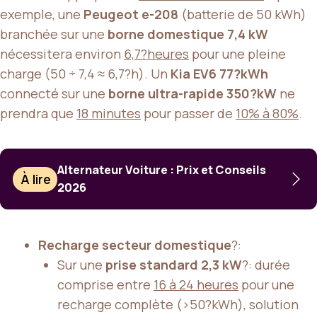
exemple, une
Peugeot e-208
(batterie de 50 kWh)
branchée sur une
borne domestique 7,4 kW
nécessitera environ
6,7?heures
pour une pleine
charge (50 ÷ 7,4 ≈ 6,7?h). Un
Kia EV6 77?kWh
connecté sur une
borne ultra-rapide 350?kW
ne
prendra que
18 minutes
pour passer de
10% à 80%
.
Alternateur Voiture : Prix et Conseils
À lire
2026
Recharge secteur domestique
?:
Sur une
prise standard 2,3 kW
?: durée
comprise entre
16 à 24 heures
pour une
recharge complète (>50?kWh), solution