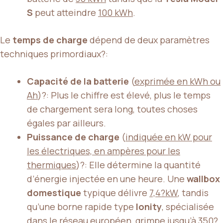
S
peut atteindre
100 kWh
.
Le
temps de charge
dépend de deux paramètres
techniques primordiaux?:
Capacité de la batterie
(
exprimée en kWh ou
Ah
)?: Plus le chiffre est élevé, plus le temps
de chargement sera long, toutes choses
égales par ailleurs.
Puissance de charge
(
indiquée en kW pour
les électriques, en ampères pour les
thermiques
)?: Elle détermine la quantité
d’énergie injectée en une heure. Une
wallbox
domestique
typique délivre
7,4?kW
, tandis
qu’une borne rapide type
Ionity
, spécialisée
dans le réseau européen, grimpe jusqu’à
350?