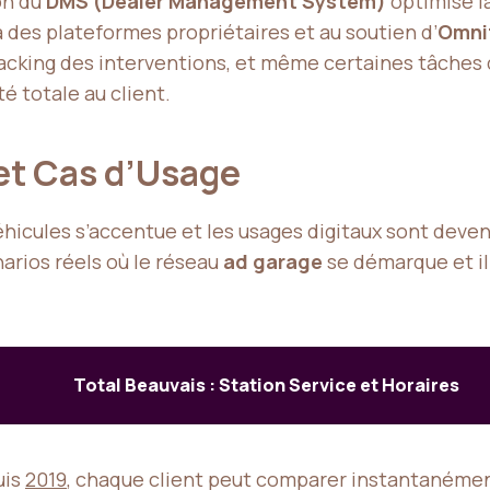
on du
DMS (Dealer Management System)
optimise l
à des plateformes propriétaires et au soutien d’
Omni
tracking des interventions, et même certaines tâches
ité totale au client.
 et Cas d’Usage
hicules s’accentue et les usages digitaux sont devenu
arios réels où le réseau
ad garage
se démarque et il
Total Beauvais : Station Service et Horaires
uis
2019
, chaque client peut comparer instantanémen