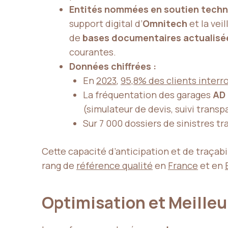
Entités nommées en soutien techni
support digital d’
Omnitech
et la vei
de
bases documentaires actualisé
courantes.
Données chiffrées :
En
2023
,
95,8% des clients interr
La fréquentation des garages
AD
(simulateur de devis, suivi transp
Sur 7 000 dossiers de sinistres tr
Cette capacité d’anticipation et de traçabi
rang de
référence qualité
en
France
et en
Optimisation et Meille