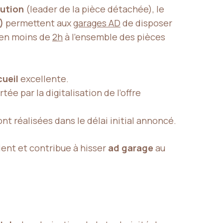
bution
(leader de la pièce détachée), le
)
permettent aux
garages AD
de disposer
s en moins de
2h
à l’ensemble des pièces
cueil
excellente.
ortée par la digitalisation de l’offre
nt réalisées dans le délai initial annoncé.
ient et contribue à hisser
ad garage
au