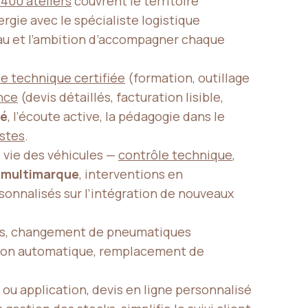
 400 ateliers
couvrent le territoire
ergie avec le spécialiste logistique
eau et l’ambition d’accompagner chaque
 technique certifiée
(formation, outillage
nce
(devis détaillés, facturation lisible,
té
, l’écoute active, la pédagogie dans le
stes
.
 vie des véhicules —
contrôle technique
,
 multimarque
, interventions en
ersonnalisés sur l’intégration de nouveaux
ants, changement de pneumatiques
ssion automatique, remplacement de
 ou application, devis en ligne personnalisé