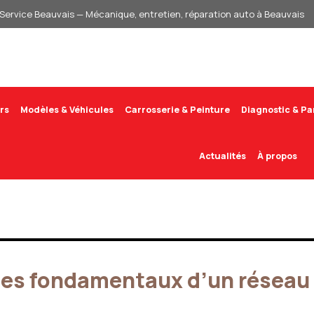
Service Beauvais — Mécanique, entretien, réparation auto à Beauvais
rs
Modèles & Véhicules
Carrosserie & Peinture
Diagnostic & P
Actualités
À propos
t les fondamentaux d’un réseau