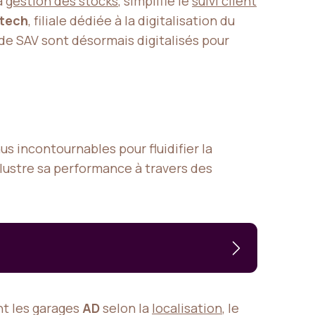
a
gestion des stocks
, simplifie le
suivi client
tech
, filiale dédiée à la digitalisation du
 de SAV sont désormais digitalisés pour
s incontournables pour fluidifier la
lustre sa performance à travers des
t les garages
AD
selon la
localisation
, le