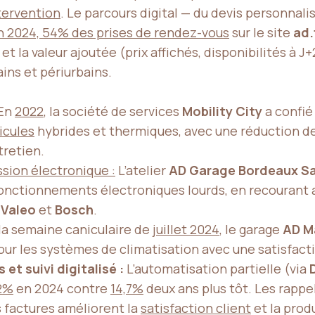
ntervention
. Le parcours digital — du devis personnali
n 2024, 54% des prises de rendez-vous
sur le site
ad.
et la valeur ajoutée (prix affichés, disponibilités à 
ins et périurbains.
En
2022
, la société de services
Mobility City
a confié
icules
hybrides et thermiques, avec une réduction d
tretien.
sion électronique :
L’atelier
AD Garage Bordeaux Sa
nctionnements électroniques lourds, en recourant a
e
Valeo
et
Bosch
.
la semaine caniculaire de
juillet 2024
, le garage
AD Ma
ur les systèmes de climatisation avec une satisfacti
t suivi digitalisé :
L’automatisation partielle (via
2%
en 2024 contre
14,7%
deux ans plus tôt. Les rappe
s factures améliorent la
satisfaction client
et la produ