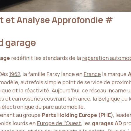
t et Analyse Approfondie
#
d garage
rage
redéfinit les standards de la
réparation automob
Dès
1962
, la famille Farsy lance en
France
la marque
A
 modèle, autrefois simple point de service de proximi
ique et la réactivité. Aujourd’hui, ce réseau incarne 
s et carrosseries
couvrant la
France
, la
Belgique
ou 
n électronique du parc automobile.
enant au groupe
Parts Holding Europe (PHE)
, leade
poids lourds en
Europe de l’Ouest
, les
garages AD
pro