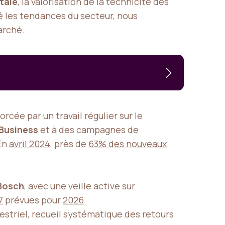
tale
, la valorisation de la technicité des
ysé les tendances du secteur, nous
arché.
cée par un travail régulier sur le
Business
et à des campagnes de
 En
avril 2024
, près de
63% des nouveaux
Bosch
, avec une veille active sur
7
prévues pour
2026
.
estriel, recueil systématique des retours