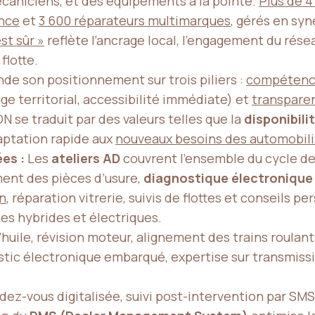
caniciens, et des équipements à la pointe.
Plus de 4
ance
et
3 600 réparateurs multimarques
, gérés en syn
est sûr »
reflète l’ancrage local, l’engagement du rés
flotte.
de son positionnement sur trois piliers :
compétence
ge territorial, accessibilité immédiate) et
transpare
 se traduit par des valeurs telles que la
disponibili
daptation rapide aux
nouveaux besoins des automobili
es :
Les
ateliers AD
couvrent l’ensemble du cycle de
ent des pièces d’usure,
diagnostique électronique
on
, réparation vitrerie, suivis de flottes et conseils p
es hybrides et électriques.
’huile, révision moteur, alignement des trains roul
ostic électronique embarqué, expertise sur transmi
dez-vous digitalisée, suivi post-intervention par SMS