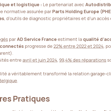
que et logistique :
Le partenariat avec
Autodistri
lle normative assurée par
Parts Holding Europe (PHE
es
, d’outils de diagnostic propriétaires et d’un accè
ogés
par
AD Service France
estiment la
qualité d’ac
 connectés
progresse de
22% entre 2022 et 2024
, p
arent).
aités entre
avril et juin 2024
,
99,4% des réparations
so
lité a véritablement transformé la relation garage-cl
Belgique
.
ures Pratiques