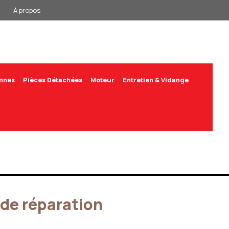
À propos
annes
Pièces Détachées
Moteur
Entretien & Vidange
 de réparation