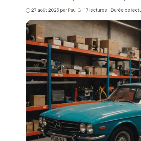
27 août 2025
par
Paul G.
·
17 lectures
·
Durée de lectu