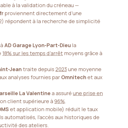
sable à la validation du créneau —
fr
proviennent directement d’une
J+2) répondent à la recherche de simplicité
 à
AD Garage Lyon-Part-Dieu
la
e
18% sur les temps d’arrêt
moyens grâce à
int-Jean
traite depuis
2023
une moyenne
ux analyses fournies par
Omnitech
et aux
rseille La Valentine
a assuré
une prise en
on client supérieure à
96%
.
DMS
et application mobile) réduit le taux
ls automatisés, l’accès aux historiques de
ctivité des ateliers.