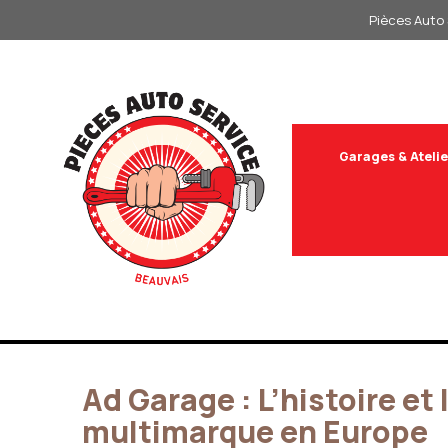
Aller
Pièces Auto 
au
contenu
Garages & Atelie
Ad Garage : L’histoire e
multimarque en Europe