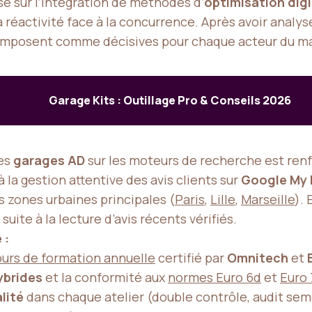
e sur l’intégration de méthodes d’
optimisation digi
t la réactivité face à la concurrence. Après avoir anal
s’imposent comme décisives pour chaque acteur du m
Garage Kits : Outillage Pro & Conseils 2026
des
garages AD
sur les moteurs de recherche est renfor
 à la gestion attentive des avis clients sur
Google My 
zones urbaines principales (
Paris
,
Lille
,
Marseille
).
uite à la lecture d’avis récents vérifiés.
 :
urs de formation annuelle
certifié par
Omnitech
et
ybrides
et la conformité aux
normes Euro 6d
et
Euro 
lité
dans chaque atelier (double contrôle, audit sem