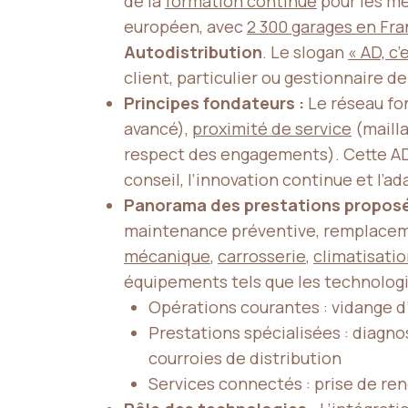
de la
formation continue
pour les mé
européen, avec
2 300
garages en Fr
Autodistribution
. Le slogan
« AD, c’
client, particulier ou gestionnaire de 
Principes fondateurs :
Le réseau fon
avancé),
proximité de service
(mailla
respect des engagements). Cette ADN
conseil, l’innovation continue et l’a
Panorama des prestations proposé
maintenance préventive, remplacem
mécanique
,
carrosserie
,
climatisati
équipements tels que les technologi
Opérations courantes : vidange d
Prestations spécialisées : diagn
courroies de distribution
Services connectés : prise de ren