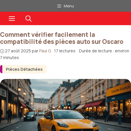
Aller
Menu
au
Menu
contenu
Comment vérifier facilement la
compatibilité des pièces auto sur Oscaro
27 août 2025
par
Paul G.
·
17 lectures
·
Durée de lecture : environ
7 minutes
Pièces Détachées