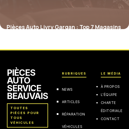
Pièces Auto Livry Gargan : Top 7 Magasins
2026
4 février 2026
PIÈCES
RUBRIQUES
LE MÉDIA
AUTO
SERVICE
À PROPOS
NEWS
BEAUVAIS
L'ÉQUIPE
ARTICLES
CHARTE
TOUTES
ÉDITORIALE
PIÈCES POUR
RÉPARATION
TOUS
CONTACT
VÉHICULES
VÉHICULES