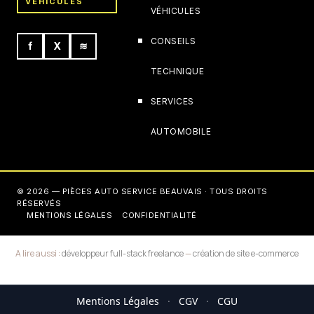
VÉHICULES
VÉHICULES
CONSEILS
f
X
≋
TECHNIQUE
SERVICES
AUTOMOBILE
© 2026 — PIÈCES AUTO SERVICE BEAUVAIS · TOUS DROITS
RÉSERVÉS
MENTIONS LÉGALES
CONFIDENTIALITÉ
A lire aussi :
développeur full-stack freelance
—
création de site e-commerce
Mentions Légales
·
CGV
·
CGU