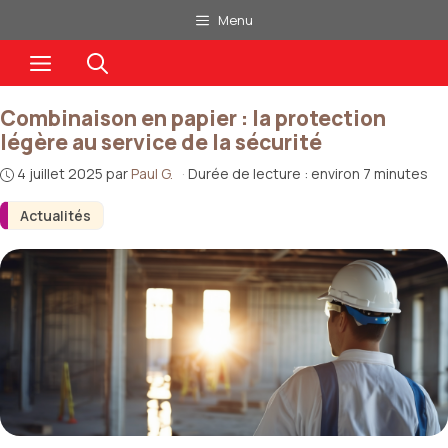
Aller
Menu
au
Menu
contenu
Combinaison en papier : la protection
légère au service de la sécurité
4 juillet 2025
par
Paul G.
·
Durée de lecture : environ 7 minutes
Actualités