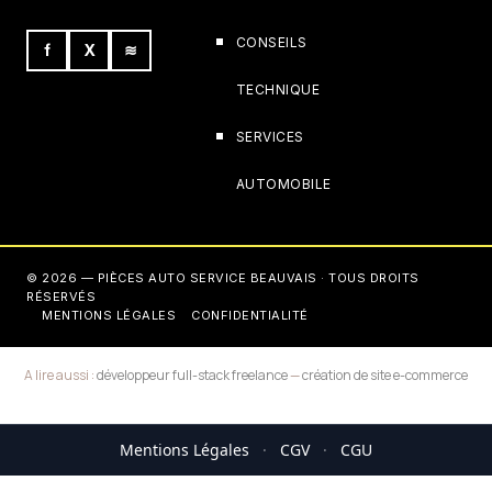
CONSEILS
f
X
≋
TECHNIQUE
SERVICES
AUTOMOBILE
© 2026 — PIÈCES AUTO SERVICE BEAUVAIS · TOUS DROITS
RÉSERVÉS
MENTIONS LÉGALES
CONFIDENTIALITÉ
A lire aussi :
développeur full-stack freelance
—
création de site e-commerce
Mentions Légales
·
CGV
·
CGU