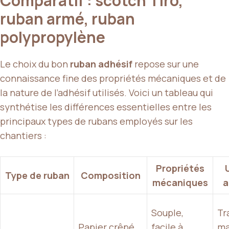
Comparatif : scotch Tiro,
ruban armé, ruban
polypropylène
Le choix du bon
ruban adhésif
repose sur une
connaissance fine des propriétés mécaniques et de
la nature de l’adhésif utilisés. Voici un tableau qui
synthétise les différences essentielles entre les
principaux types de rubans employés sur les
chantiers :
Propriétés
Type de ruban
Composition
mécaniques
a
Souple,
Tr
Papier crêpé,
facile à
ma