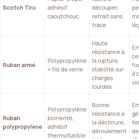
Scotch Tiro
adhésif
découper,
pe
caoutchouc
retrait sans
ma
trace
lé
Haute
Em
résistance à
ce
Polypropylène
la rupture,
Ruban armé
fi
+ fils de verre
stabilité sur
d’
charges
vo
lourdes
Bonne
Em
Polypropylène
résistance à
gé
Ruban
biorienté,
la déchirure,
fe
polypropylène
adhésif
déroulement
de
thermofusible