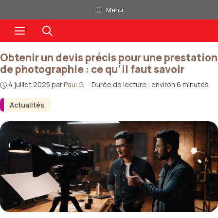
Aller
Menu
au
Menu
contenu
Obtenir un devis précis pour une prestation
de photographie : ce qu’il faut savoir
4 juillet 2025
par
Paul G.
·
Durée de lecture : environ 6 minutes
Actualités