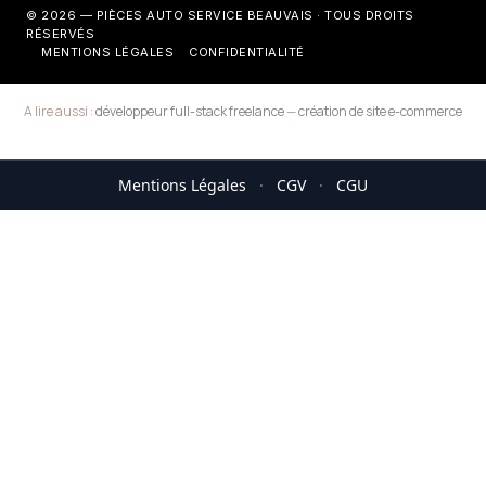
© 2026 — PIÈCES AUTO SERVICE BEAUVAIS · TOUS DROITS
RÉSERVÉS
MENTIONS LÉGALES
CONFIDENTIALITÉ
A lire aussi :
développeur full-stack freelance
—
création de site e-commerce
Mentions Légales
·
CGV
·
CGU