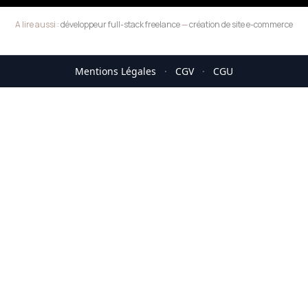
A lire aussi :
développeur full-stack freelance
—
création de site e-commerce
Mentions Légales
·
CGV
·
CGU