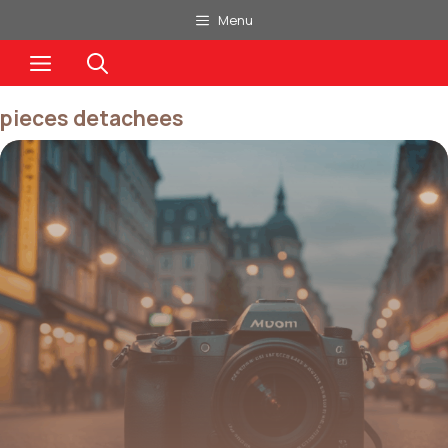
Aller
Menu
au
Menu
contenu
pieces detachees