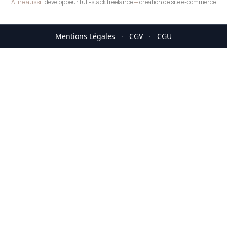
A lire aussi :
développeur full-stack freelance
—
création de site e-commerce
Mentions Légales
·
CGV
·
CGU