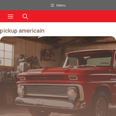
Aller
Menu
au
Menu
contenu
pickup americain