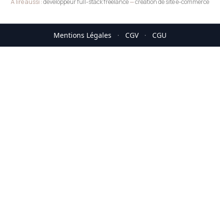
A lire aussi :
développeur full-stack freelance
—
création de site e-commerce
Mentions Légales
·
CGV
·
CGU