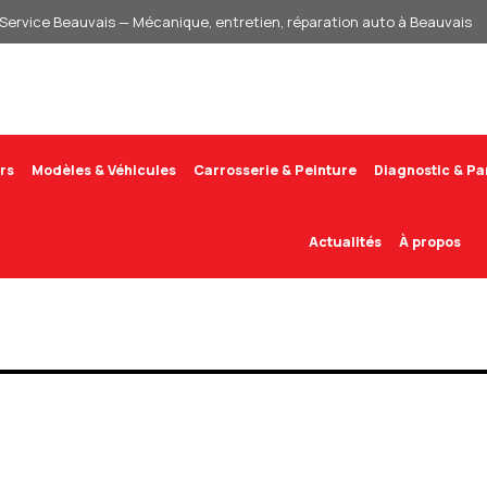
Service Beauvais — Mécanique, entretien, réparation auto à Beauvais
rs
Modèles & Véhicules
Carrosserie & Peinture
Diagnostic & P
Actualités
À propos