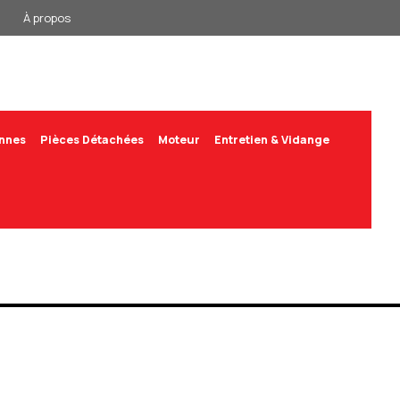
À propos
annes
Pièces Détachées
Moteur
Entretien & Vidange