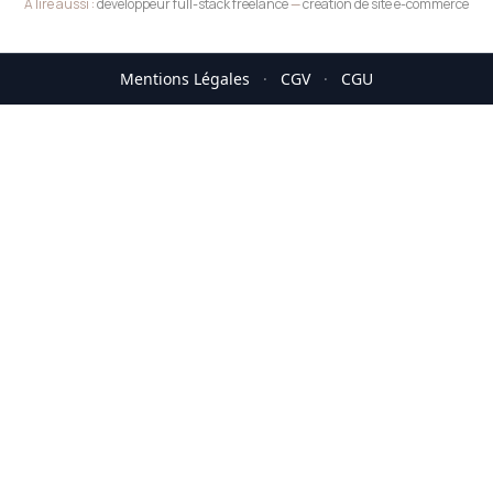
A lire aussi :
développeur full-stack freelance
—
création de site e-commerce
Mentions Légales
·
CGV
·
CGU