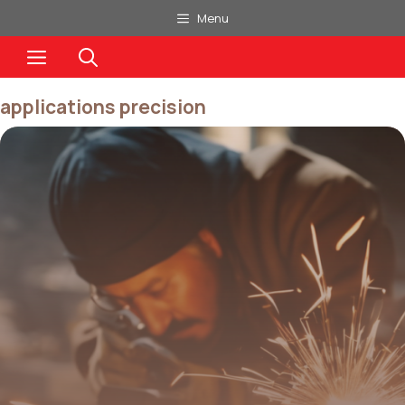
Aller
Menu
au
Menu
contenu
applications precision