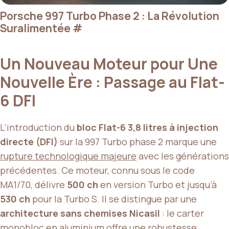
Porsche 997 Turbo Phase 2 : La Révolution
Suralimentée
#
Un Nouveau Moteur pour Une
Nouvelle Ère : Passage au Flat-
6 DFI
L’introduction du
bloc Flat-6 3,8 litres à injection
directe (DFI)
sur la 997 Turbo phase 2 marque une
rupture technologique majeure
avec les générations
précédentes. Ce moteur, connu sous le code
MA1/70, délivre
500 ch
en version Turbo et jusqu’à
530 ch
pour la Turbo S. Il se distingue par une
architecture sans chemises Nicasil
: le carter
monobloc en aluminium offre une robustesse