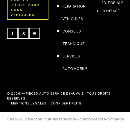
TOUTES
ÉDITORIALE
PIÈCES POUR
RÉPARATION
TOUS
CONTACT
VÉHICULES
VÉHICULES
CONSEILS
f
X
≋
TECHNIQUE
SERVICES
AUTOMOBILE
© 2026 — PIÈCES AUTO SERVICE BEAUVAIS · TOUS DROITS
RÉSERVÉS
MENTIONS LÉGALES
CONFIDENTIALITÉ
A lire aussi :
développeur full-stack freelance
—
création de site e-commerce