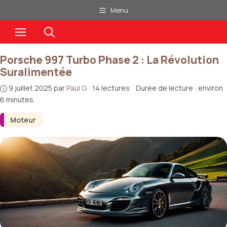
Aller
Menu
au
Menu
contenu
Porsche 997 Turbo Phase 2 : La Révolution
Suralimentée
9 juillet 2025
par
Paul G.
·
14 lectures
·
Durée de lecture : environ
6 minutes
Moteur