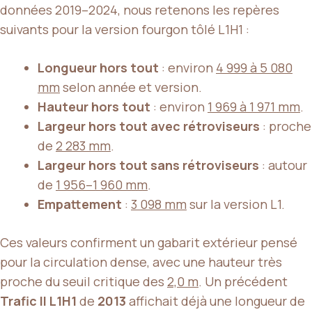
données 2019–2024, nous retenons les repères
suivants pour la version fourgon tôlé L1H1 :
Longueur hors tout
: environ
4 999 à 5 080
mm
selon année et version.
Hauteur hors tout
: environ
1 969 à 1 971 mm
.
Largeur hors tout avec rétroviseurs
: proche
de
2 283 mm
.
Largeur hors tout sans rétroviseurs
: autour
de
1 956–1 960 mm
.
Empattement
:
3 098 mm
sur la version L1.
Ces valeurs confirment un gabarit extérieur pensé
pour la circulation dense, avec une hauteur très
proche du seuil critique des
2,0 m
. Un précédent
Trafic II L1H1
de
2013
affichait déjà une longueur de