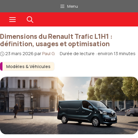
Aller
Menu
au
Menu
contenu
Dimensions du Renault Trafic L1H1 :
définition, usages et optimisation
23 mars 2026
par
Paul G.
·
Durée de lecture : environ 13 minutes
Modèles & Véhicules