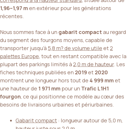
1,96–1,97 m
en extérieur pour les générations
récentes.
Nous sommes face à un
gabarit compact
au regard
du segment des fourgons moyens, capable de
transporter jusqu’à
5,8 m? de volume utile
et
2
palettes Europe
, tout en restant compatible avec la
plupart des parkings limités à
2,0 m de hauteur
. Les
fiches techniques publiées en
2019
et
2020
montrent une longueur hors tout de
4 999 mm
et
une hauteur de
1 971 mm
pour un
Trafic L1H1
fourgon
, ce qui positionne ce modèle au cœur des
besoins de livraisons urbaines et périurbaines.
Gabarit compact
: longueur autour de 5,0 m,
hauteur juste sous 2,0 m.