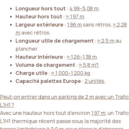
Longueur hors tout
:
4,99–5,08 m
.
Hauteur hors tout
:
≈ 1,97 m
.
Largeur extérieure
:
1,96 m
sans rétros,
≈ 2,28
m
avec rétros.
Longueur utile de chargement
:
≈ 2,5 m
au
plancher.
Hauteur intérieure
:
≈ 1,26–1,38 m
.
Volume de chargement
:
≈ 5,8 m?
.
Charge utile
:
≈ 1 000–1 200 kg
.
Capacité palettes Europe
:
2 unités
.
Peut-on entrer dans un parking de 2 m avec un Trafic
L1H1 ?
Avec une hauteur hors tout d’environ
1,97 m
, un Trafic
L1H1 thermique récent passe sous la majorité des
barres limitatrices à
2,0 m
, sous réserve d’absence