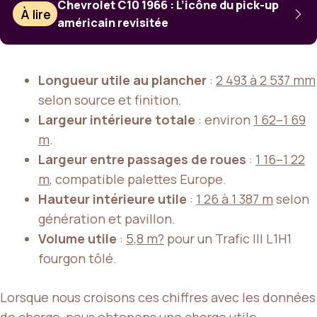
Chevrolet C10 1966 : L’icône du pick-up
À lire
américain revisitée
Longueur utile au plancher
:
2 493 à 2 537 mm
selon source et finition.
Largeur intérieure totale
: environ
1 62–1 69
m
.
Largeur entre passages de roues
:
1 16–1 22
m
, compatible palettes Europe.
Hauteur intérieure utile
:
1 26 à 1 387 m
selon
génération et pavillon.
Volume utile
:
5,8 m?
pour un Trafic III L1H1
fourgon tôlé.
Lorsque nous croisons ces chiffres avec les données
de charge, nous obtenons une
charge utile