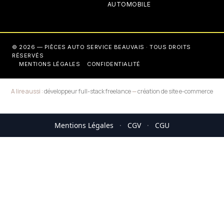
AUTOMOBILE
© 2026 — PIÈCES AUTO SERVICE BEAUVAIS · TOUS DROITS
RÉSERVÉS
MENTIONS LÉGALES
CONFIDENTIALITÉ
A lire aussi :
développeur full-stack freelance
—
création de site e-commerce
Mentions Légales
·
CGV
·
CGU