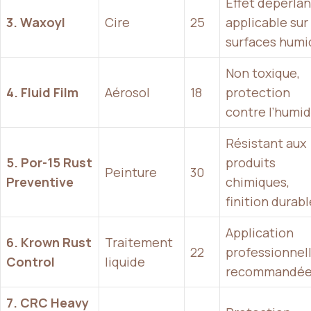
Effet déperlan
3. Waxoyl
Cire
25
applicable sur
surfaces humi
Non toxique,
4. Fluid Film
Aérosol
18
protection
contre l’humid
Résistant aux
5. Por-15 Rust
produits
Peinture
30
Preventive
chimiques,
finition durabl
Application
6. Krown Rust
Traitement
22
professionnel
Control
liquide
recommandé
7. CRC Heavy