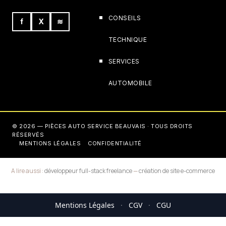
CONSEILS
f
X
≋
TECHNIQUE
SERVICES
AUTOMOBILE
© 2026 — PIÈCES AUTO SERVICE BEAUVAIS · TOUS DROITS
RÉSERVÉS
MENTIONS LÉGALES
CONFIDENTIALITÉ
A lire aussi :
développeur full-stack freelance
—
création de site e-commerce
Mentions Légales
·
CGV
·
CGU