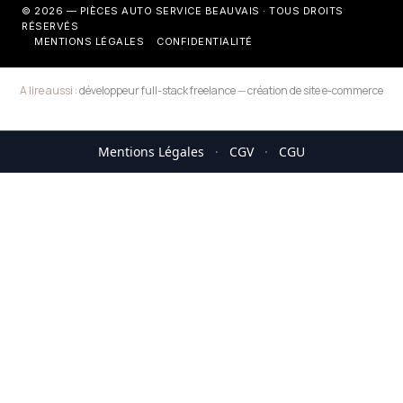
© 2026 — PIÈCES AUTO SERVICE BEAUVAIS · TOUS DROITS
RÉSERVÉS
MENTIONS LÉGALES
CONFIDENTIALITÉ
A lire aussi :
développeur full-stack freelance
—
création de site e-commerce
Mentions Légales
·
CGV
·
CGU